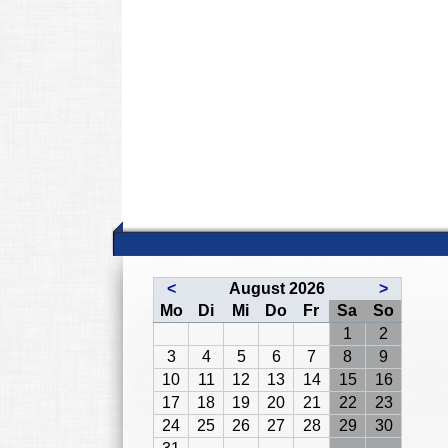
<
August 2026
>
ntag
enstag
ttwoch
nnerstag
eitag
mstag
nntag
Mo
Di
Mi
Do
Fr
Sa
So
1
2
3
4
5
6
7
8
9
10
11
12
13
14
15
16
17
18
19
20
21
22
23
24
25
26
27
28
29
30