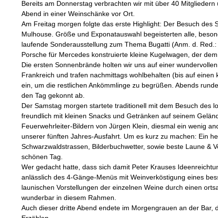
Bereits am Donnerstag verbrachten wir mit über 40 Mitgliede
Abend in einer Weinschänke vor Ort.
Am Freitag morgen folgte das erste Highlight: Der Besuch de
Mulhouse. Größe und Exponatauswahl begeisterten alle, besond
laufende Sonderausstellung zum Thema Bugatti (Anm. d. Red.: 
Porsche für Mercedes konstruierte kleine Kugelwagen, der dem
Die ersten Sonnenbrände holten wir uns auf einer wundervollen
Frankreich und trafen nachmittags wohlbehalten (bis auf einen 
ein, um die restlichen Ankömmlinge zu begrüßen. Abends rundete
den Tag gekonnt ab.
Der Samstag morgen startete traditionell mit dem Besuch des l
freundlich mit kleinen Snacks und Getränken auf seinem Gelän
Feuerwehrleiter-Bildern von Jürgen Klein, diesmal ein wenig and
unserer fünften Jahres-Ausfahrt. Um es kurz zu machen: Ein h
Schwarzwaldstrassen, Bilderbuchwetter, sowie beste Laune & 
schönen Tag.
Wer gedacht hatte, dass sich damit Peter Krauses Ideenreicht
anlässlich des 4-Gänge-Menüs mit Weinverköstigung eines bess
launischen Vorstellungen der einzelnen Weine durch einen orts
wunderbar in diesem Rahmen.
Auch dieser dritte Abend endete im Morgengrauen an der Bar, 