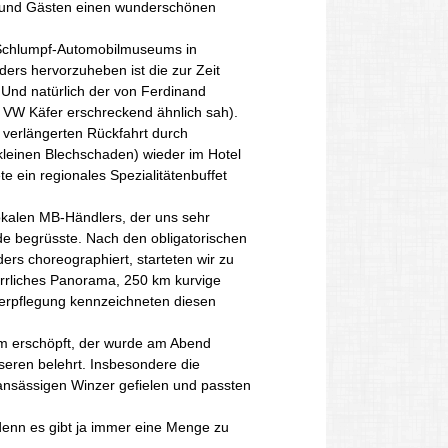
rn und Gästen einen wunderschönen
s Schlumpf-Automobilmuseums in
ers hervorzuheben ist die zur Zeit
Und natürlich der von Ferdinand
 VW Käfer erschreckend ähnlich sah).
 verlängerten Rückfahrt durch
kleinen Blechschaden) wieder im Hotel
 ein regionales Spezialitätenbuffet
okalen MB-Händlers, der uns sehr
de begrüsste. Nach den obligatorischen
ers choreographiert, starteten wir zu
errliches Panorama, 250 km kurvige
Verpflegung kennzeichneten diesen
um erschöpft, der wurde am Abend
eren belehrt. Insbesondere die
ansässigen Winzer gefielen und passten
denn es gibt ja immer eine Menge zu