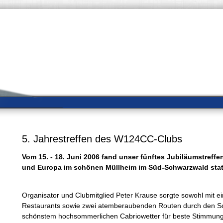
5. Jahrestreffen des W124CC-Clubs
Vom 15. - 18. Juni 2006 fand unser fünftes Jubiläumstreffe
und Europa im schönen Müllheim im Süd-Schwarzwald stat
Organisator und Clubmitglied Peter Krause sorgte sowohl mit e
Restaurants sowie zwei atemberaubenden Routen durch den Sc
schönstem hochsommerlichen Cabriowetter für beste Stimmung